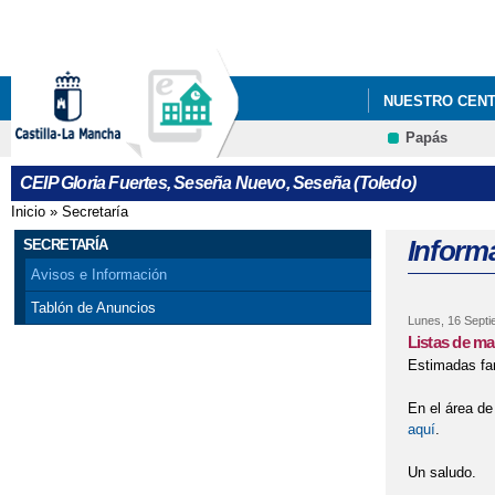
NUESTRO CEN
Papás
CEIP Gloria Fuertes, Seseña Nuevo, Seseña (Toledo)
Inicio
»
Secretaría
Se encuentra usted aquí
Informa
SECRETARÍA
Avisos e Información
Tablón de Anuncios
Lunes, 16 Septi
Listas de ma
Estimadas fam
En el área de
aquí
.
Un saludo.