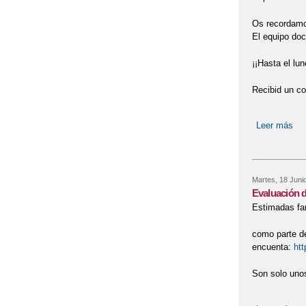
Os recordamos
El equipo doc
¡¡Hasta el lun
Recibid un co
Leer más
sob
Martes, 18 Juni
Evaluación d
Estimadas fam
como parte de
encuenta:
ht
Son solo unos