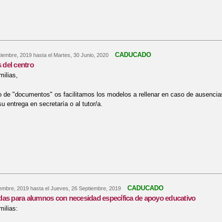
re Listas de material de todos los cursos
CADUCADO
tiembre, 2019
hasta el
Martes, 30 Junio, 2020
del centro
milias,
o de "documentos" os facilitamos los modelos a rellenar en caso de ausencia
 su entrega en secretaría o al tutor/a.
re Documentos del centro
CADUCADO
iembre, 2019
hasta el
Jueves, 26 Septiembre, 2019
das para alumnos con necesidad específica de apoyo educativo
ilias: