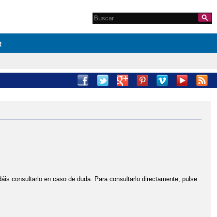
Search this site
Formulario de
búsqueda
R
áis consultarlo en caso de duda. Para consultarlo directamente, pulse