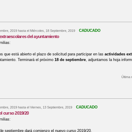
re Becas y ayudas para alumnos con necesidad específica de apoyo educat
CADUCADO
iembre, 2019
hasta el
Miércoles, 18 Septiembre, 2019
extraescolares del ayuntamiento
ilias:
 que está abierto el plazo de solicitud para participar en las
actividades ex
ntamiento. Terminará el próximo
18 de septiembre
, adjuntamos la hoja inform
Última 
re Actividades extraescolares del ayuntamiento
CADUCADO
iembre, 2019
hasta el
Viernes, 13 Septiembre, 2019
l curso 2019/20
ilias:
 de septiembre dará comienzo el nuevo curso 2019/20.