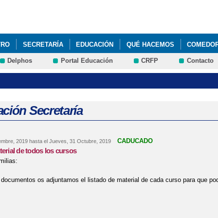
Pasar al
contenido
principal
TRO
SECRETARÍA
EDUCACIÓN
QUÉ HACEMOS
COMEDO
Delphos
Portal Educación
CRFP
Contacto
ción Secretaría
CADUCADO
embre, 2019
hasta el
Jueves, 31 Octubre, 2019
terial de todos los cursos
ilias:
 documentos os adjuntamos el listado de material de cada curso para que pod