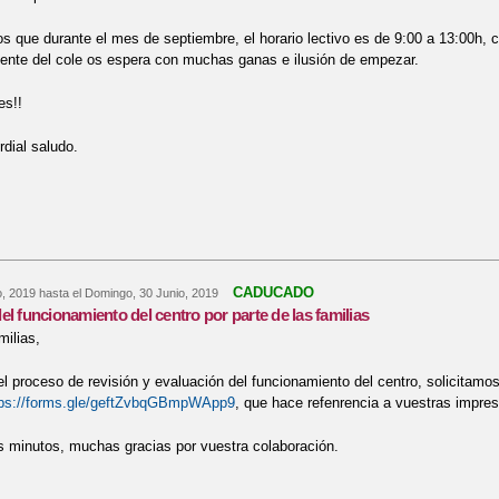
 que durante el mes de septiembre, el horario lectivo es de 9:00 a 13:00h, co
ente del cole os espera con muchas ganas e ilusión de empezar.
es!!
rdial saludo.
re Comienzo del curso 2019/20
CADUCADO
o, 2019
hasta el
Domingo, 30 Junio, 2019
el funcionamiento del centro por parte de las familias
ilias,
l proceso de revisión y evaluación del funcionamiento del centro, solicitamo
tps://forms.gle/geftZvbqGBmpWApp9
, que hace refenrencia a vuestras impre
 minutos, muchas gracias por vuestra colaboración.