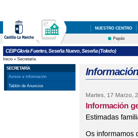
Pa
co
pri
NUESTRO CENTRO
Papás
CEIP Gloria Fuertes, Seseña Nuevo, Seseña (Toledo)
Inicio
»
Secretaría
Se encuentra usted aquí
SECRETARÍA
Información
Avisos e Información
Tablón de Anuncios
Martes, 17 Marzo, 
Información g
Estimadas famili
Os informamos de