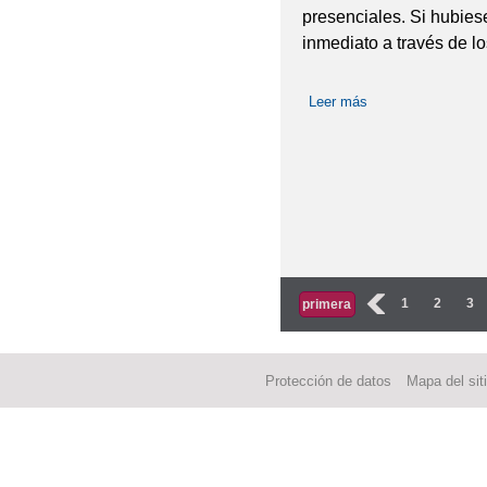
presenciales. Si hubies
inmediato a través de lo
Leer más
sobre COMUNIC
Páginas
‹
1
2
3
primera
Protección de datos
Mapa del sit