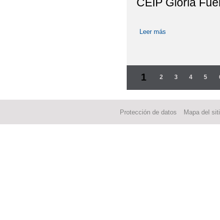
CEIP Gloria Fue
Leer más
sobre Uno entre ci
Páginas
1
2
3
4
5
Protección de datos
Mapa del sit