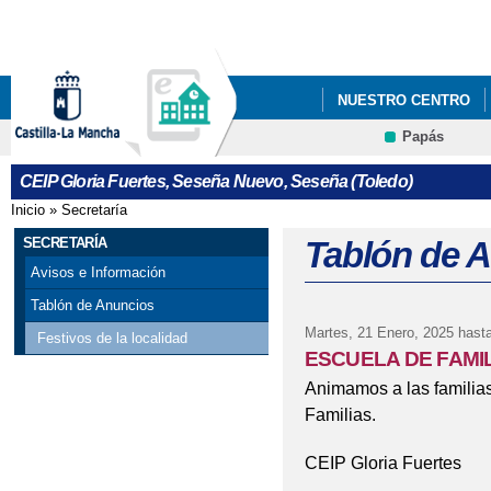
Pa
co
pri
NUESTRO CENTRO
Papás
CEIP Gloria Fuertes, Seseña Nuevo, Seseña (Toledo)
Inicio
»
Secretaría
Se encuentra usted aquí
SECRETARÍA
Tablón de 
Avisos e Información
Tablón de Anuncios
Martes, 21 Enero, 2025
hasta
Festivos de la localidad
ESCUELA DE FAMI
Animamos a las familias 
Familias.
CEIP Gloria Fuertes