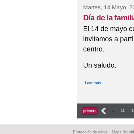
Martes, 14 Mayo, 2
Día de la famili
El 14 de mayo ce
invitamos a part
centro.
Un saludo.
Leer más
sobre Día de la fam
Páginas
‹
…
11
1
primera
Protección de datos
Mapa del sit