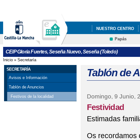
Pa
co
pri
NUESTRO CENTRO
Papás
CEIP Gloria Fuertes, Seseña Nuevo, Seseña (Toledo)
Inicio
»
Secretaría
Se encuentra usted aquí
SECRETARÍA
Tablón de 
Avisos e Información
Tablón de Anuncios
Domingo, 9 Junio, 
Festivos de la localidad
Festividad
Estimadas famili
Os recordamos q