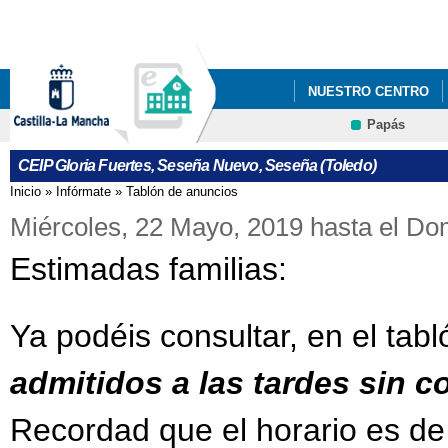
Pa
co
pri
NUESTRO CENTRO
Papás
CEIP Gloria Fuertes, Seseña Nuevo, Seseña (Toledo)
Inicio
»
Infórmate
»
Tablón de anuncios
Se encuentra usted aquí
Miércoles, 22 Mayo, 2019
hasta el
Dom
Estimadas familias:
Ya podéis consultar, en el tabl
admitidos a las tardes sin c
Recordad que el horario es de