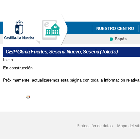
Pa
co
pri
NUESTRO CENTRO
Papás
CEIP Gloria Fuertes, Seseña Nuevo, Seseña (Toledo)
Inicio
Se encuentra usted aquí
En construcción
Próximamente, actualizaremos esta página con toda la información relativa
Protección de datos
Mapa del sit