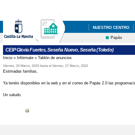
Pa
co
pri
NUESTRO CENTRO
Papás
CEIP Gloria Fuertes, Seseña Nuevo, Seseña (Toledo)
Inicio
»
Infórmate
»
Tablón de anuncios
Se encuentra usted aquí
Viernes, 20 Marzo, 2020
hasta el
Viernes, 27 Marzo, 2020
Estimadas familias,
Ya tenéis disponibles en la web y en el correo de Papás 2.0 las programa
Un saludo.