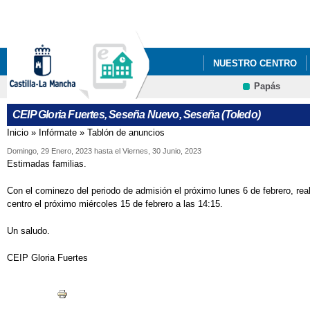
Pa
co
pri
NUESTRO CENTRO
Papás
CEIP Gloria Fuertes, Seseña Nuevo, Seseña (Toledo)
Inicio
»
Infórmate
»
Tablón de anuncios
Se encuentra usted aquí
Domingo, 29 Enero, 2023
hasta el
Viernes, 30 Junio, 2023
Estimadas familias.
Con el cominezo del periodo de admisión el próximo lunes 6 de febrero, real
centro el próximo miércoles 15 de febrero a las 14:15.
Un saludo.
CEIP Gloria Fuertes